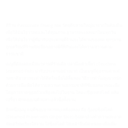
ที่ร้าน Passionate Chiang Mai วัตถุดิบส่วนใหญ่มาจากในท้องถิ่น
เพื่อให้มั่นใจว่าสดและได้คุณภาพ อาหารทะเลส่งมาใหม่ทุกวัน
เพื่อให้มั่นใจว่าผู้ที่มารับประทานที่ร้านจะได้ทานของสด ทุกๆจาน
ถูกเตรียมที่ร้านคัดเลือกอย่างพิถีพิถันและได้ความหวานตาม
ธรรมชาติ
เมนูที่ต้องลองเมื่อมาทานที่ร้านคือ ปลานึ่งเต้าเจี้ยว (Teochew
Steamed Fish) น่ารับประทานอย่างมาก เป็นเมนูที่ดูธรรมดาแต่
รสชาติอาหารจะทำให้ติดใจเมื่อได้ลิ้มลอง วิธีการทำไม่ยุ่งยากนัก
ด้วยการนึ่งเพื่อได้ความหวานตามธรรมชาติที่ซึมออกมาขณะนึ่ง
โดยการราดซอสถั่วเหลืองลงไปในจาน ใส่มะเขือเทศสไลด์ พลัม
เปรี้ยว ผักดองบนตัวปลา แล้วนึ่งทั้งจาน
อีกหนึ่งเมนู คนที่ชอบอาหารทะเลต้องลอง คือ กุ้งอบขิงสไลด์
(Steamed Prawn with Ginger Slice) กุ้งสดๆล้างทำความสะอาด
จัดเตรียมเรียงใส่จาน ใส่ขิงสไลด์ ใส่เหล้าจีนนิดหน่อย เพื่อเพิ่ม