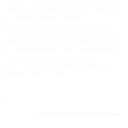
ความหอมและหวานของกุ้ง อบด้วยอุณหภูมิสูงจนกระทั่งกุ้งมีสี
เหลืองทอง เมนูนี้เมื่อถูกเสิร์ฟ ผู้ที่ทานอาหารจะได้กลิ่นหวานๆของ
อาหารก่อนที่จะได้เห็นจานอาหารเสียอีก
เมนูที่ได้รับการยืนยันจากทั้งคนในท้องถิ่น และนักท่องเที่ยวว่า
ต้องลอง คือ ปูผัดผงกะหรี่ กระดองปูถูกทุบให้ร้าวพอประมานใน
ส่วนที่แข็ง ก่อนที่จะผัดลงไปในกระทะ ผงกะหรี่ น้ำมัน กะทิ คน
ส่วนผสมให้เข้ากันกับไข่ไก่นำไปผัดร่วมกับปู เตรียมพร้อมเสิร์ฟ
หมดเวลาเรียกน้ำย่อย!!! และลงมือทานกันครับ มาที่
ร้านPassionate Chiang Mai วันนี้ เพื่อมีความสุขกับการทาน
อาหารทะเล ในราคาสบายกระเป๋า
Related posts
อาหารเอเชี่ยนฟิวชั่นที่กระตุ้นต่อมรับรสของคุณ
March 27, 2018