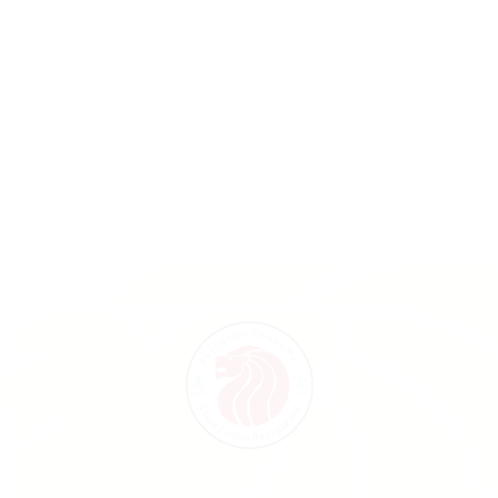
ลงมือทานกันครับ มาที่ร้านPassionate Chiang Mai วัน
นี้…
Tuesday February 13th, 2018
Asian Food
,
Chinese cuisine
,
Chinese food
,
Food
,
Singaporean cuisine
,
Singaporean food
,
Thai cuisine
,
Thai food
By
ccadmin